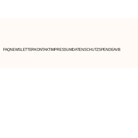
FAQ
NEWSLETTER
KONTAKT
IMPRESSUM
DATENSCHUTZ
SPENDE
AVB
Bleibe mit uns in Verbindung
...
Melde dich zum Newsletter an und erhalte
regelmäßig Inspiration, Infos zu unseren Aktivitäten
sowie frische Blogartikel direkt in dein Postfach.