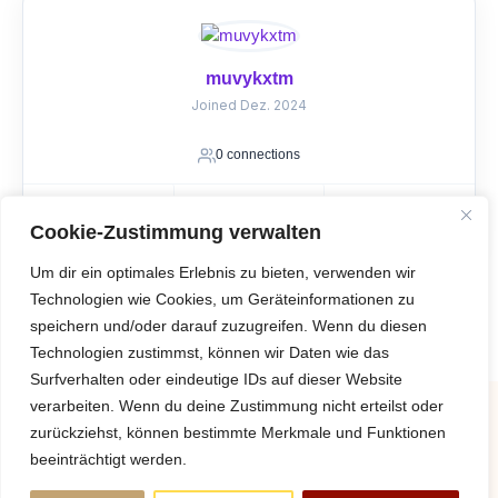
muvykxtm
Joined Dez. 2024
0 connections
Connect
Follow
Cookie-Zustimmung verwalten
Message
Um dir ein optimales Erlebnis zu bieten, verwenden wir
Technologien wie Cookies, um Geräteinformationen zu
speichern und/oder darauf zuzugreifen. Wenn du diesen
1
2
3
Next →
Technologien zustimmst, können wir Daten wie das
Surfverhalten oder eindeutige IDs auf dieser Website
verarbeiten. Wenn du deine Zustimmung nicht erteilst oder
zurückziehst, können bestimmte Merkmale und Funktionen
beeinträchtigt werden.
FAQ
NEWSLETTER
KONTAKT
IMPRESSUM
DATENSCHUTZ
SPENDE
AVB