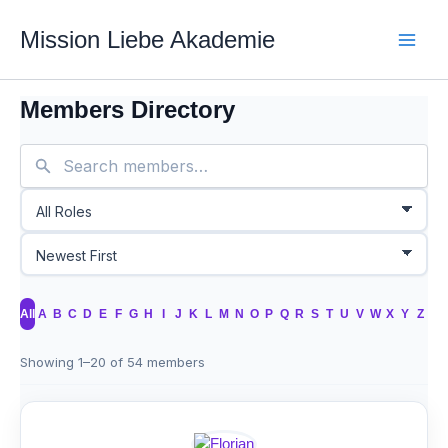
Zum
Mission Liebe Akademie
Inhalt
springen
Members Directory
All
A
B
C
D
E
F
G
H
I
J
K
L
M
N
O
P
Q
R
S
T
U
V
W
X
Y
Z
Showing 1–20 of 54 members